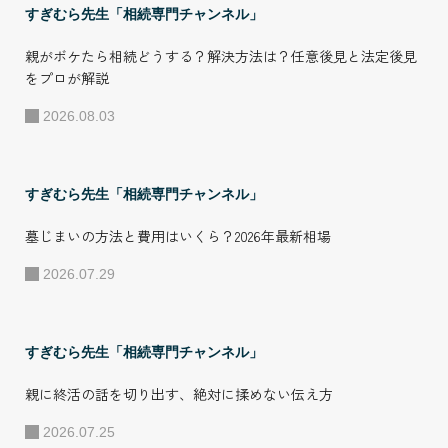
自社だけでなく全
すぎむら先生「相続専門チャンネル」
国の加盟店に所属
親がボケたら相続どうする？解決方法は？任意後見と法定後見
する相続コンサル
をプロが解説
タントを育成し、
2026.08.03
並走して実務支援
することで全国の
相続相談に対応し
すぎむら先生「相続専門チャンネル」
ている。 ●プライ
墓じまいの方法と費用はいくら？2026年最新相場
ベート・その他の
2026.07.29
活動 趣味は、家族
旅行とフットサ
ル。2007年に自身
すぎむら先生「相続専門チャンネル」
が発足した岡山県
親に終活の話を切り出す、絶対に揉めない伝え方
リーグ所属フット
サルチームのスポ
2026.07.25