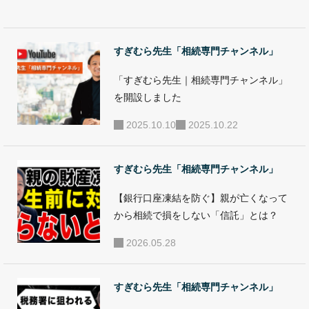
産・建築など、資
題が急増
所等変更
産に関わる問題の
する理由
登記の義
解決、見直し、活
すぎむら先生「相続専門チャンネル」
務化」と
用、運用など、幅
「所有不
「すぎむら先生｜相続専門チャンネル」
広くアドバイスと
動産記録
を開設しました
対策支援を行い、
証明制
2025.10.10
2025.10.22
部分的解決ではな
度」
く総合的解決へと
導く、相続・事業
すぎむら先生「相続専門チャンネル」
承継に特化したコ
【銀行口座凍結を防ぐ】親が亡くなって
ンサルタントとし
から相続で損をしない「信託」とは？
て活動。年間10億
2026.05.28
円以上の資産を動
かす相続・事業承
すぎむら先生「相続専門チャンネル」
継対策に携わる。