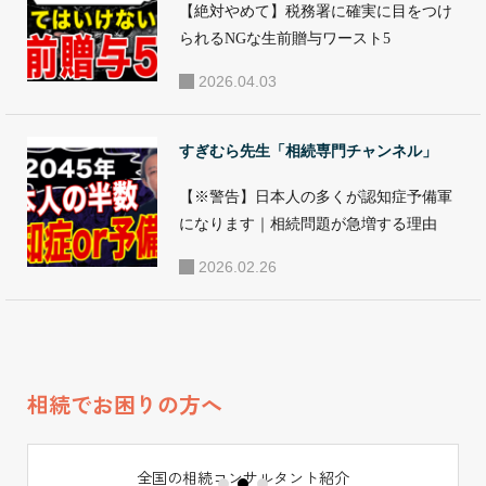
●セミナー・講演
【絶対やめて】税務署に確実に目をつけ
活動 年間100回を
られるNGな生前贈与ワースト5
超えるセミナー講
2026.04.03
演等を行ってお
り、一般向け相続
すぎむら先生「相続専門チャンネル」
セミナーのほか、
【※警告】日本人の多くが認知症予備軍
相続コンサルタン
になります｜相続問題が急増する理由
ト養成講座を開
講。全国の相続に
2026.02.26
関わる専門家の教
育に携わってい
る。この他、日本
赤十字社、大和リ
相続でお困りの方へ
ビング、メットラ
イフ生命、オリッ
全国の相続コンサルタント紹介