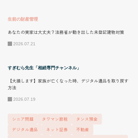
ンサーとして支援
している。（成
生前の財産管理
績：県リーグ優勝
数回、岡山県選手
あなたの実家は大丈夫？法務省が動き出した未登記建物対策
権予選優勝1回）
2026.07.21
●所属 株式会社デ
ザインライフ 代表
すぎむら先生「相続専門チャンネル」
取締役 株式会社C-
NECT 代表取締役
【大損します】家族が亡くなった時、デジタル遺品を取り戻す
FC本部運営 - 相続
方法
コンサルタントFC
2026.07.19
「DL-CONSULTAN
T」 - 不動産コン
シニア問題
タワマン節税
タンス預金
サルタントFC「資
デジタル遺品
ネット証券
不動産
産運用ミライ相談