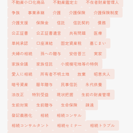
不動産小口化商品
不動産鑑定士
不在者財産管理人
所」
争族
事業承継
介護
介護保険
介護保険制度
介護支援
保険金
信託
信託契約
債務
公正証書
公正証書遺言
共有問題
医療
単純承認
口座凍結
固定資産税
墓じまい
夫婦の相続
孫への贈与
安倍晋三
実家
家族会議
家族信託
小規模宅地等の特例
愛人に相続
所有者不明土地
放棄
昭恵夫人
暗号資産
暦年贈与
民事信託
永代供養
法改正
特別受益
現状把握
生前の財産管理
生前対策
生前贈与
生命保険
疎遠
登記義務化
相続
相続コンサル
相続コンサルタント
相続セミナー
相続トラブル