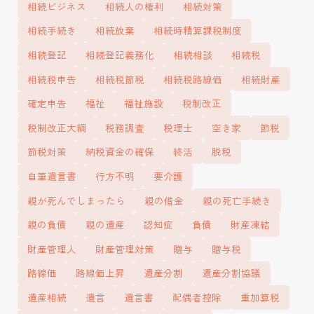
相続ビジネス
相続人の権利
相続対策
相続手続き
相続放棄
相続時精算課税制度
相続登記
相続登記義務化
相続相談
相続税
相続税申告
相続税節税
相続税路線価
相続財産
確定申告
福祉
福祉施設
税制改正
税制改正大綱
税務調査
税理士
空き家
節税
節税対策
納税資金の確保
終活
脱税
自筆遺言書
行方不明
要介護
親が死んでしまったら
親の借金
親の死亡手続き
親の負債
親の遺産
認知症
負債
財産凍結
財産管理人
財産管理対策
贈与
贈与税
路線価
路線価上昇
遺産分割
遺産分割協議
遺産相続
遺言
遺言書
配偶者控除
重加算税