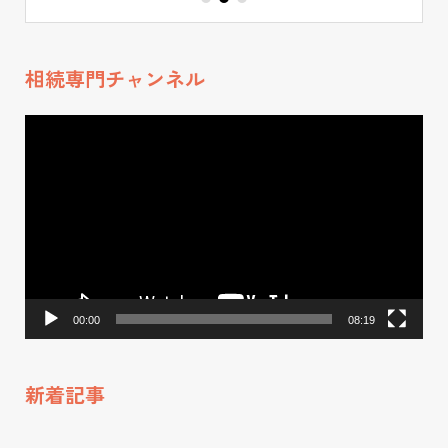
クス生命、損保ジ
ャパンひまわり生
命等、講演実績多
相続専門チャンネル
数。 ●事業展開・
動
将来計画 2024年
画
実績が評価され20
プ
24年には新築戸建
レ
賃貸投資に関する
ー
全国フランチャイ
ヤ
ー
ズの研修講師とし
て事業参画。 2025
00:00
08:19
年 自身が行う相
続コンサル事業を
新着記事
フランチャイズ
化。FC本部として