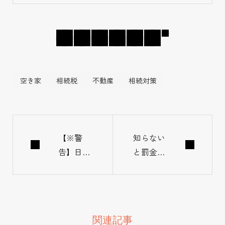
店「デザインライ
フ」を設立し、そ
の後相続に関する
ことで悩み苦しむ
人を救うべく2015
年から相続コンサ
空き家
相続税
不動産
相続対策
ルタント事業開
始。 ●活動実績
年間約500件の相
続相談に対応し、
【※警
知らない
告】日本
と罰金！
遺言・信託などの
人の多く
相続の住
法律文書の組成、
が認知症
所変更を
税申告・登記など
予備軍に
しないと
の相続手続きをは
なります
罰せられ
じめ、保険・不動
関連記事
｜相続問
る？「住