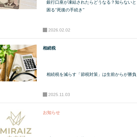
く、相続・事業承継に特
銀行口座が凍結されたらどうなる？知らないと
困る“死後の手続き”
化したコンサルタントと
して活動。年間10億円以
上の資産を動かす相続・
2026.02.02
事業承継対策に携わる。
相続税
●セミナー・講演活動 年
間100回を超えるセミナー
講演等を行っており、一
相続税を減らす「節税対策」は生前からが勝負
般向け相続セミナーのほ
か、相続コンサルタント
養成講座を開講。全国の
2025.11.03
相続に関わる専門家の教
お知らせ
育に携わっている。この
他、日本赤十字社、大和
リビング、メットライフ