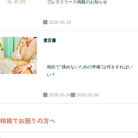
プレスリリース掲載のお知らせ
生命、オリックス生命、
損保ジャパンひまわり生
命等、講演実績多数。 ●
2026.05.19
事業展開・将来計画 2024
年 実績が評価され2024
遺言書
年には新築戸建賃貸投資
に関する全国フランチャ
相続で“揉めないための準備”は何をすればい
イズの研修講師として事
い？
業参画。 2025年 自身が
行う相続コンサル事業を
2026.05.04
2026.05.08
フランチャイズ化。FC本
部として自社だけでなく
全国の加盟店に所属する
相続でお困りの方へ
相続コンサルタントを育
成し、並走して実務支援