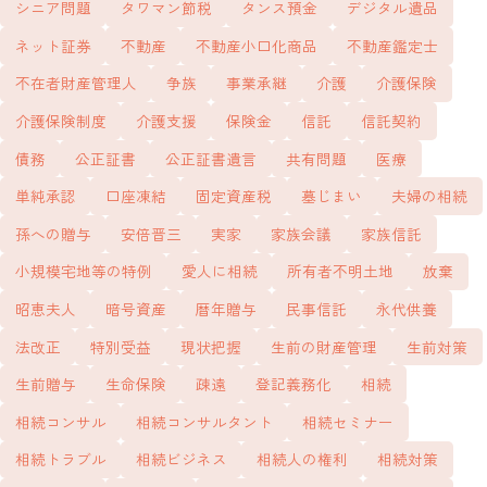
シニア問題
タワマン節税
タンス預金
デジタル遺品
ネット証券
不動産
不動産小口化商品
不動産鑑定士
不在者財産管理人
争族
事業承継
介護
介護保険
介護保険制度
介護支援
保険金
信託
信託契約
債務
公正証書
公正証書遺言
共有問題
医療
単純承認
口座凍結
固定資産税
墓じまい
夫婦の相続
孫への贈与
安倍晋三
実家
家族会議
家族信託
小規模宅地等の特例
愛人に相続
所有者不明土地
放棄
昭恵夫人
暗号資産
暦年贈与
民事信託
永代供養
法改正
特別受益
現状把握
生前の財産管理
生前対策
生前贈与
生命保険
疎遠
登記義務化
相続
相続コンサル
相続コンサルタント
相続セミナー
相続トラブル
相続ビジネス
相続人の権利
相続対策