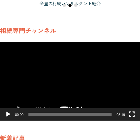
全国の相続コンサルタント紹介
することで全国の相続相
談に対応している。 ●プ
ライベート・その他の活
相続専門チャンネル
動 趣味は、家族旅行とフ
ットサル。2007年に自身
動
が発足した岡山県リーグ
画
プ
所属フットサルチームの
レ
スポンサーとして支援し
ー
ている。（成績：県リー
ヤ
グ優勝数回、岡山県選手
ー
権予選優勝1回） ●所属
株式会社デザインライフ
00:00
08:19
代表取締役 株式会社C-NE
CT 代表取締役 FC本部運
営 - 相続コンサルタントF
新着記事