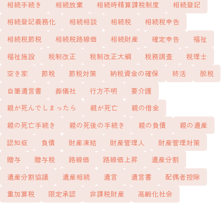
相続手続き
相続放棄
相続時精算課税制度
相続登記
相続登記義務化
相続相談
相続税
相続税申告
相続税節税
相続税路線価
相続財産
確定申告
福祉
福祉施設
税制改正
税制改正大綱
税務調査
税理士
空き家
節税
節税対策
納税資金の確保
終活
脱税
自筆遺言書
葬儀社
行方不明
要介護
親が死んでしまったら
親が死亡
親の借金
親の死亡手続き
親の死後の手続き
親の負債
親の遺産
認知症
負債
財産凍結
財産管理人
財産管理対策
贈与
贈与税
路線価
路線価上昇
遺産分割
遺産分割協議
遺産相続
遺言
遺言書
配偶者控除
重加算税
限定承認
非課税財産
高齢化社会