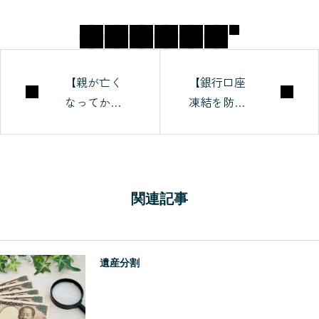
続に関することで悩み苦
しむ人を救うべく2015年
から相続コンサルタント
事業開始。 ●活動実績 年
【親が亡く
【銀行口座
間約500件の相続相談に対
なってから
凍結を防
応し、遺言・信託などの
では大損し
ぐ】親が亡
法律文書の組成、税申
ます】孫へ
くなってか
告・登記などの相続手続
の非課税枠
ら相続で損
きをはじめ、保険・不動
を1円も無駄
をしない
産・建築など、資産に関
関連記事
にせずフル
「信託」と
わる問題の解決、見直
活用するや
は？
り方
し、活用、運用など、幅
広くアドバイスと対策支
遺産分割
援を行い、部分的解決で
はなく総合的解決へと導