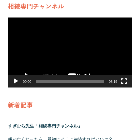
年 自身が行う相
相続専門チャンネル
続コンサル事業を
動
フランチャイズ
画
化。FC本部として
プ
自社だけでなく全
レ
国の加盟店に所属
ー
ヤ
する相続コンサル
ー
タントを育成し、
並走して実務支援
00:00
08:19
することで全国の
相続相談に対応し
新着記事
ている。 ●プライ
ベート・その他の
活動 趣味は、家族
すぎむら先生「相続専門チャンネル」
旅行とフットサ
親が亡くなったら、最初にどこに連絡すればいいの？