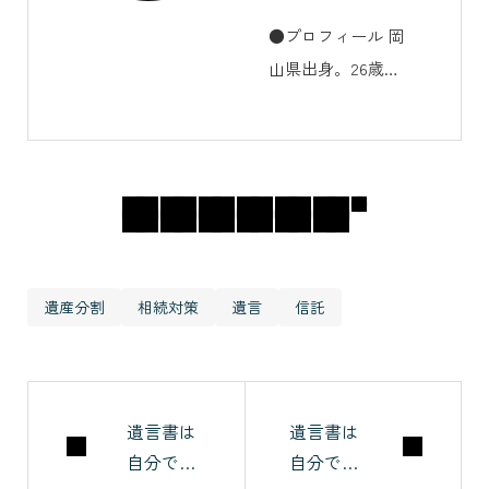
●プロフィール 岡
山県出身。26歳で
生損保の保険代理
店「デザインライ
フ」を設立し、そ
の後相続に関する
ことで悩み苦しむ
人を救うべく2015
年から相続コンサ
遺産分割
相続対策
遺言
信託
ルタント事業開
始。 ●活動実績
年間約500件の相
続相談に対応し、
遺言書は
遺言書は
自分で書
自分で書
遺言・信託などの