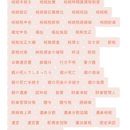
相続手続き
相続放棄
相続時精算課税制度
相続登記
相続登記義務化
相続相談
相続税
相続税申告
相続税節税
相続税路線価
相続財産
確定申告
福祉
福祉施設
税制改正
税制改正大綱
税務調査
税理士
空き家
節税
節税対策
納税資金の確保
終活
脱税
自筆遺言書
葬儀社
行方不明
要介護
親が死んでしまったら
親が死亡
親の借金
親の死亡手続き
親の死後の手続き
親の負債
親の遺産
認知症
負債
財産凍結
財産管理人
財産管理対策
贈与
贈与税
路線価
路線価上昇
遺産分割
遺産分割協議
遺産相続
遺言
遺言書
配偶者控除
重加算税
限定承認