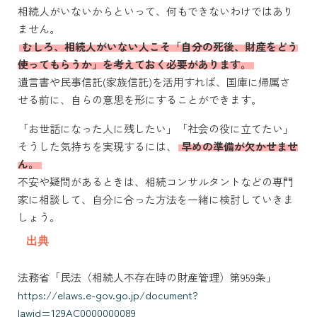
相続人がいないからといって、何もできないわけではあり
ません。
むしろ、相続人がいない人こそ「自分の死後、財産をどう
使ってもらうか」を考えておく必要があります。
遺言書や民事信託(家族信託)を活用すれば、国庫に帰属さ
せる前に、自らの意思を形にすることができます。
「お世話になった人に残したい」「社会の役に立てたい」
そうした気持ちを実現するには、
早めの準備が欠かせませ
ん。
不安や疑問があるときは、相続コンサルタントなどの専門
家に相談して、自分に合った方法を一緒に検討していきま
しょう。
出典
法務省「民法（相続人不存在時の財産管理）第959条」
https://elaws.e-gov.go.jp/document?
lawid=129AC0000000089