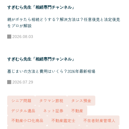
「DL-CONSULTAN
すぎむら先生「相続専門チャンネル」
T」 - 不動産コン
親がボケたら相続どうする？解決方法は？任意後見と法定後見
サルタントFC「資
をプロが解説
産運用ミライ相談
2026.08.03
所」
すぎむら先生「相続専門チャンネル」
墓じまいの方法と費用はいくら？2026年最新相場
2026.07.29
シニア問題
タワマン節税
タンス預金
デジタル遺品
ネット証券
不動産
不動産小口化商品
不動産鑑定士
不在者財産管理人