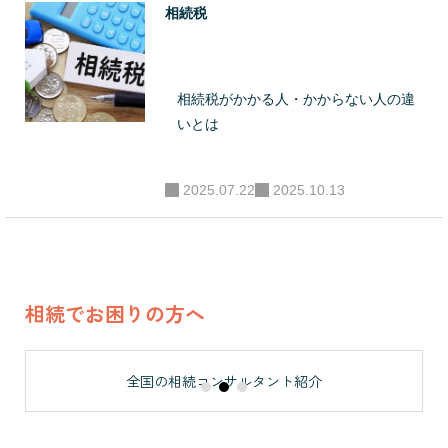
る。この他、日本
相続税
赤十字社、大和リ
ビング、メットラ
イフ生命、オリッ
相続税がかかる人・かからない人の違
いとは
クス生命、損保ジ
ャパンひまわり生
命等、講演実績多
2025.07.22
2025.10.13
数。 ●事業展開・
将来計画 2024年
実績が評価され20
24年には新築戸建
相続でお困りの方へ
賃貸投資に関する
全国フランチャイ
全国の相続コンサルタント紹介
ズの研修講師とし
て事業参画。 2025