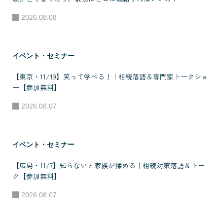
ル。2007年に自身
2026.08.08
が発足した岡山県
リーグ所属フット
サルチームのスポ
イベント・セミナー
ンサーとして支援
【東京・11/19】笑って学べる！｜相続落語＆専門家トークショ
している。（成
ー【参加無料】
績：県リーグ優勝
2026.08.07
数回、岡山県選手
権予選優勝1回）
●所属 株式会社デ
イベント・セミナー
ザインライフ 代表
【広島・11/7】知らないと家族が揉める｜相続対策落語＆トー
取締役 株式会社C-
ク【参加無料】
NECT 代表取締役
2026.08.07
FC本部運営 - 相続
コンサルタントFC