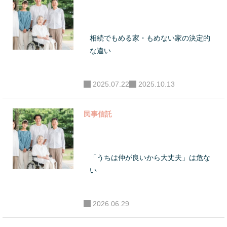
て活動。年間10億
円以上の資産を動
かす相続・事業承
相続でもめる家・もめない家の決定的
継対策に携わる。
な違い
●セミナー・講演
活動 年間100回を
2025.07.22
2025.10.13
超えるセミナー講
演等を行ってお
民事信託
り、一般向け相続
セミナーのほか、
相続コンサルタン
「うちは仲が良いから大丈夫」は危な
ト養成講座を開
い
講。全国の相続に
関わる専門家の教
2026.06.29
育に携わってい