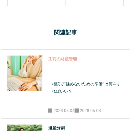
くな！無
くな！無
法律文書の組成、
効になっ
効になっ
税申告・登記など
てしまう
てしまう
の相続手続きをは
「自筆証
「自筆証
じめ、保険・不動
関連記事
書遺言」
書遺言」
産・建築など、資
の悲劇
の悲劇
産に関わる問題の
解決、見直し、活
生前の財産管理
用、運用など、幅
広くアドバイスと
対策支援を行い、
相続で“揉めないための準備”は何をす
部分的解決ではな
ればいい？
く総合的解決へと
導く、相続・事業
2026.05.04
2026.05.08
承継に特化したコ
ンサルタントとし
遺産分割