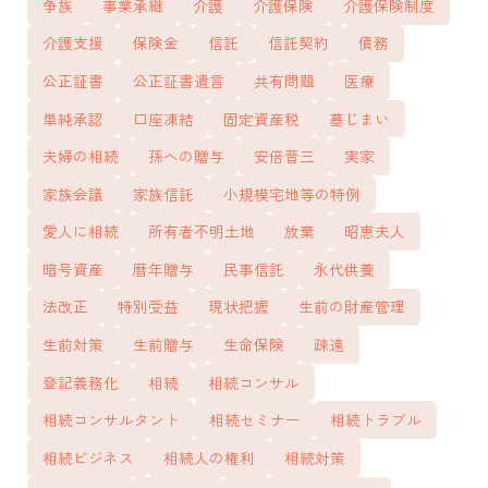
争族
事業承継
介護
介護保険
介護保険制度
介護支援
保険金
信託
信託契約
債務
公正証書
公正証書遺言
共有問題
医療
単純承認
口座凍結
固定資産税
墓じまい
夫婦の相続
孫への贈与
安倍晋三
実家
家族会議
家族信託
小規模宅地等の特例
愛人に相続
所有者不明土地
放棄
昭恵夫人
暗号資産
暦年贈与
民事信託
永代供養
法改正
特別受益
現状把握
生前の財産管理
生前対策
生前贈与
生命保険
疎遠
登記義務化
相続
相続コンサル
相続コンサルタント
相続セミナー
相続トラブル
相続ビジネス
相続人の権利
相続対策