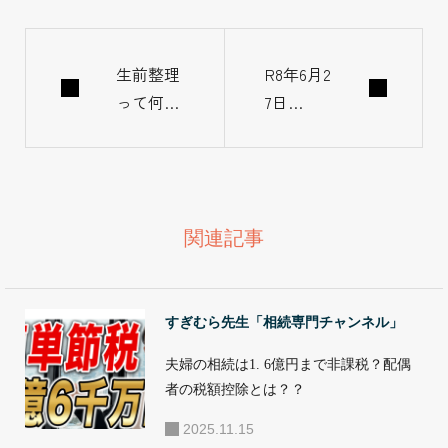
生前整理
R8年6月2
って何を
7日
すればい
（土）相
い？今す
続セミナ
ぐ始める
ー開催の
べき理由
ご案内
関連記事
すぎむら先生「相続専門チャンネル」
夫婦の相続は1. 6億円まで非課税？配偶
者の税額控除とは？？
2025.11.15