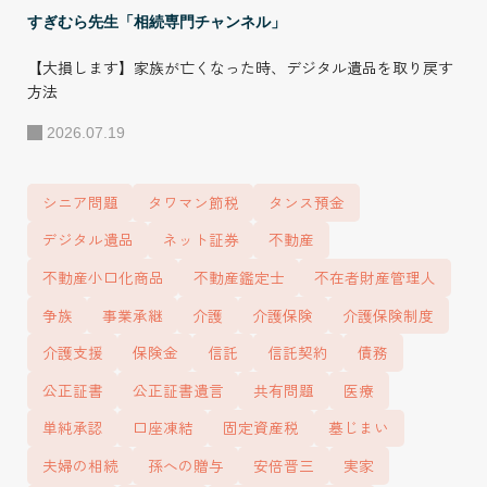
すぎむら先生「相続専門チャンネル」
【大損します】家族が亡くなった時、デジタル遺品を取り戻す
方法
2026.07.19
シニア問題
タワマン節税
タンス預金
デジタル遺品
ネット証券
不動産
不動産小口化商品
不動産鑑定士
不在者財産管理人
争族
事業承継
介護
介護保険
介護保険制度
介護支援
保険金
信託
信託契約
債務
公正証書
公正証書遺言
共有問題
医療
単純承認
口座凍結
固定資産税
墓じまい
夫婦の相続
孫への贈与
安倍晋三
実家