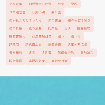
節税対策
納税資金の確保
終活
脱税
自筆遺言書
行方不明
要介護
親が死んでしまったら
親の借金
親の死亡手続き
親の負債
親の遺産
認知症
負債
財産凍結
財産管理人
財産管理対策
贈与
贈与税
路線価
路線価上昇
遺産分割
遺産分割協議
遺産相続
遺言
遺言書
配偶者控除
重加算税
限定承認
非課税財産
高齢化社会