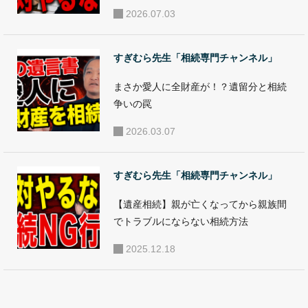
て活動。年間10億
2026.07.03
円以上の資産を動
かす相続・事業承
すぎむら先生「相続専門チャンネル」
継対策に携わる。
●セミナー・講演
まさか愛人に全財産が！？遺留分と相続
活動 年間100回を
争いの罠
超えるセミナー講
2026.03.07
演等を行ってお
り、一般向け相続
すぎむら先生「相続専門チャンネル」
セミナーのほか、
【遺産相続】親が亡くなってから親族間
相続コンサルタン
でトラブルにならない相続方法
ト養成講座を開
講。全国の相続に
2025.12.18
関わる専門家の教
育に携わってい