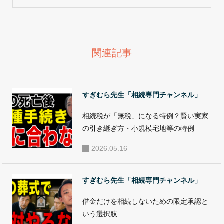
チャンネ
ない」は
税申告・登記など
ル」を開
本当か？
の相続手続きをは
設しまし
じめ、保険・不動
関連記事
た
産・建築など、資
産に関わる問題の
解決、見直し、活
すぎむら先生「相続専門チャンネル」
用、運用など、幅
相続税が「無税」になる特例？賢い実家
広くアドバイスと
の引き継ぎ方・小規模宅地等の特例
対策支援を行い、
2026.05.16
部分的解決ではな
く総合的解決へと
導く、相続・事業
すぎむら先生「相続専門チャンネル」
承継に特化したコ
借金だけを相続しないための限定承認と
ンサルタントとし
いう選択肢