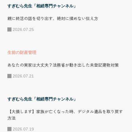
ル。2007年に自身
すぎむら先生「相続専門チャンネル」
が発足した岡山県
親に終活の話を切り出す、絶対に揉めない伝え方
リーグ所属フット
サルチームのスポ
2026.07.25
ンサーとして支援
している。（成
生前の財産管理
績：県リーグ優勝
数回、岡山県選手
あなたの実家は大丈夫？法務省が動き出した未登記建物対策
権予選優勝1回）
2026.07.21
●所属 株式会社デ
ザインライフ 代表
すぎむら先生「相続専門チャンネル」
取締役 株式会社C-
NECT 代表取締役
【大損します】家族が亡くなった時、デジタル遺品を取り戻す
FC本部運営 - 相続
方法
コンサルタントFC
2026.07.19