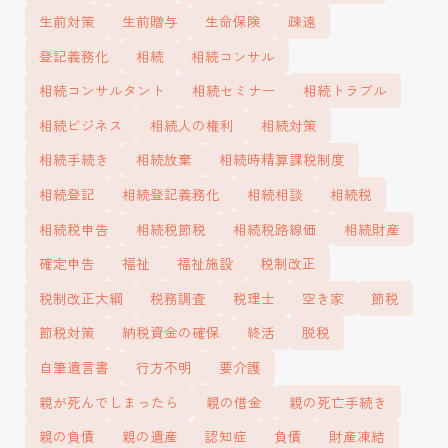
生前対策
生前贈与
生命保険
疎遠
登記義務化
相続
相続コンサル
相続コンサルタント
相続セミナー
相続トラブル
相続ビジネス
相続人の権利
相続対策
相続手続き
相続放棄
相続時精算課税制度
相続登記
相続登記義務化
相続相談
相続税
相続税申告
相続税節税
相続税路線価
相続財産
確定申告
福祉
福祉施設
税制改正
税制改正大綱
税務調査
税理士
空き家
節税
節税対策
納税資金の確保
終活
脱税
自筆遺言書
行方不明
要介護
親が死んでしまったら
親の借金
親の死亡手続き
親の負債
親の遺産
認知症
負債
財産凍結