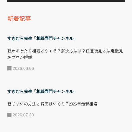
年 自身が行う相
続コンサル事業を
新着記事
フランチャイズ
化。FC本部として
自社だけでなく全
すぎむら先生「相続専門チャンネル」
国の加盟店に所属
親がボケたら相続どうする？解決方法は？任意後見と法定後見
する相続コンサル
をプロが解説
タントを育成し、
2026.08.03
並走して実務支援
することで全国の
相続相談に対応し
すぎむら先生「相続専門チャンネル」
ている。 ●プライ
墓じまいの方法と費用はいくら？2026年最新相場
ベート・その他の
2026.07.29
活動 趣味は、家族
旅行とフットサ