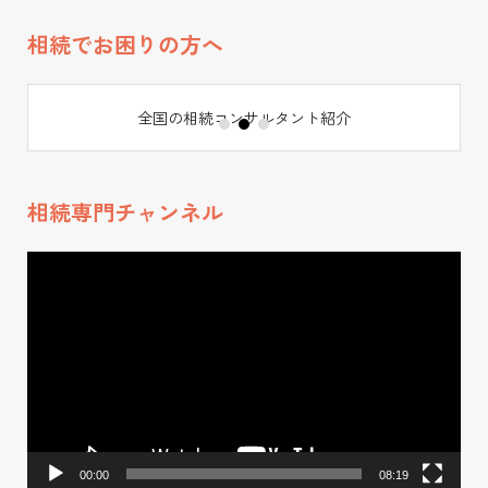
る。この他、日本
赤十字社、大和リ
相続でお困りの方へ
ビング、メットラ
イフ生命、オリッ
全国の相続コンサルタント紹介
クス生命、損保ジ
ャパンひまわり生
命等、講演実績多
相続専門チャンネル
数。 ●事業展開・
動
将来計画 2024年
画
実績が評価され20
プ
24年には新築戸建
レ
賃貸投資に関する
ー
全国フランチャイ
ヤ
ー
ズの研修講師とし
て事業参画。 2025
00:00
08:19