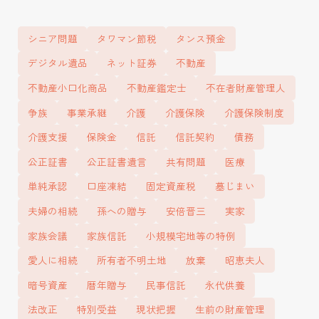
「DL-CONSULTAN
T」 - 不動産コン
シニア問題
タワマン節税
タンス預金
サルタントFC「資
デジタル遺品
ネット証券
不動産
産運用ミライ相談
不動産小口化商品
不動産鑑定士
不在者財産管理人
所」
争族
事業承継
介護
介護保険
介護保険制度
介護支援
保険金
信託
信託契約
債務
公正証書
公正証書遺言
共有問題
医療
単純承認
口座凍結
固定資産税
墓じまい
夫婦の相続
孫への贈与
安倍晋三
実家
家族会議
家族信託
小規模宅地等の特例
愛人に相続
所有者不明土地
放棄
昭恵夫人
暗号資産
暦年贈与
民事信託
永代供養
法改正
特別受益
現状把握
生前の財産管理