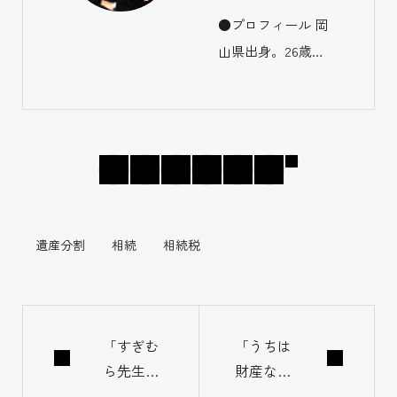
●プロフィール 岡
山県出身。26歳で
生損保の保険代理
店「デザインライ
フ」を設立し、そ
の後相続に関する
ことで悩み苦しむ
人を救うべく2015
年から相続コンサ
遺産分割
相続
相続税
ルタント事業開
始。 ●活動実績
年間約500件の相
続相談に対応し、
「すぎむ
「うちは
ら先生｜
財産ない
遺言・信託などの
相続専門
から関係
法律文書の組成、