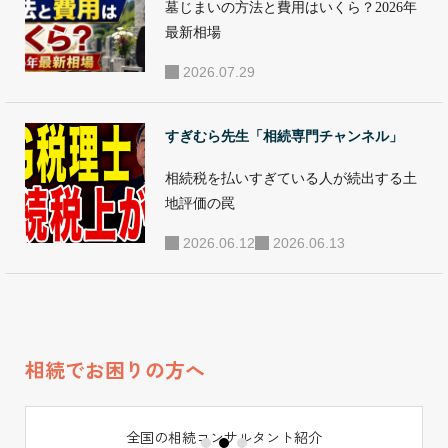
●セミナー・講演
墓じまいの方法と費用はいくら？2026年
活動 年間100回を
最新相場
超えるセミナー講
2026.07.29
演等を行ってお
り、一般向け相続
すぎむら先生「相続専門チャンネル」
セミナーのほか、
相続税を払いすぎている人が続出する土
相続コンサルタン
地評価の罠
ト養成講座を開
講。全国の相続に
2026.06.12
2026.06.13
関わる専門家の教
育に携わってい
る。この他、日本
赤十字社、大和リ
相続でお困りの方へ
ビング、メットラ
イフ生命、オリッ
全国の相続コンサルタント紹介