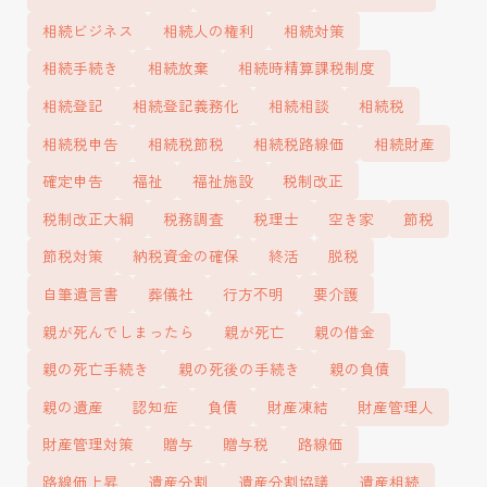
相続ビジネス
相続人の権利
相続対策
相続手続き
相続放棄
相続時精算課税制度
相続登記
相続登記義務化
相続相談
相続税
相続税申告
相続税節税
相続税路線価
相続財産
確定申告
福祉
福祉施設
税制改正
税制改正大綱
税務調査
税理士
空き家
節税
節税対策
納税資金の確保
終活
脱税
自筆遺言書
葬儀社
行方不明
要介護
親が死んでしまったら
親が死亡
親の借金
親の死亡手続き
親の死後の手続き
親の負債
親の遺産
認知症
負債
財産凍結
財産管理人
財産管理対策
贈与
贈与税
路線価
路線価上昇
遺産分割
遺産分割協議
遺産相続