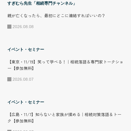
自社だけでなく全
すぎむら先生「相続専門チャンネル」
国の加盟店に所属
親が亡くなったら、最初にどこに連絡すればいいの？
する相続コンサル
2026.08.08
タントを育成し、
並走して実務支援
することで全国の
イベント・セミナー
相続相談に対応し
【東京・11/19】笑って学べる！｜相続落語＆専門家トークショ
ている。 ●プライ
ー【参加無料】
ベート・その他の
2026.08.07
活動 趣味は、家族
旅行とフットサ
ル。2007年に自身
イベント・セミナー
が発足した岡山県
【広島・11/7】知らないと家族が揉める｜相続対策落語＆トー
リーグ所属フット
ク【参加無料】
サルチームのスポ