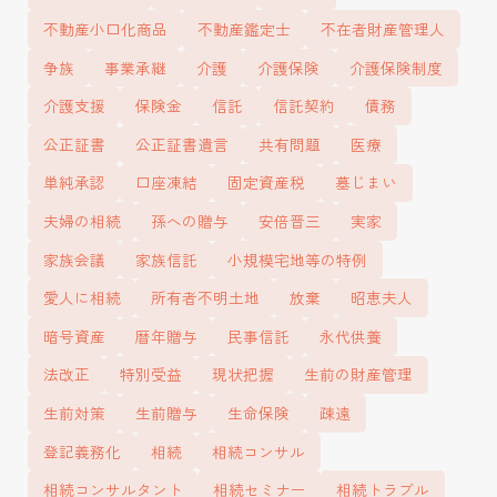
所」
不動産小口化商品
不動産鑑定士
不在者財産管理人
争族
事業承継
介護
介護保険
介護保険制度
介護支援
保険金
信託
信託契約
債務
公正証書
公正証書遺言
共有問題
医療
単純承認
口座凍結
固定資産税
墓じまい
夫婦の相続
孫への贈与
安倍晋三
実家
家族会議
家族信託
小規模宅地等の特例
愛人に相続
所有者不明土地
放棄
昭恵夫人
暗号資産
暦年贈与
民事信託
永代供養
法改正
特別受益
現状把握
生前の財産管理
生前対策
生前贈与
生命保険
疎遠
登記義務化
相続
相続コンサル
相続コンサルタント
相続セミナー
相続トラブル