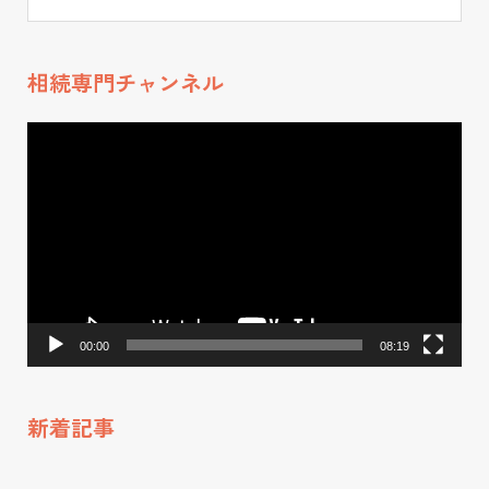
クス生命、損保ジ
ャパンひまわり生
命等、講演実績多
相続専門チャンネル
数。 ●事業展開・
動
将来計画 2024年
画
実績が評価され20
プ
24年には新築戸建
レ
賃貸投資に関する
ー
全国フランチャイ
ヤ
ー
ズの研修講師とし
て事業参画。 2025
00:00
08:19
年 自身が行う相
続コンサル事業を
新着記事
フランチャイズ
化。FC本部として