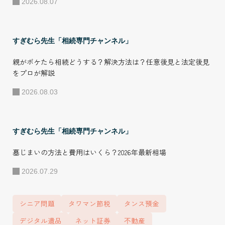
2026.08.07
ンサーとして支援
している。（成
績：県リーグ優勝
すぎむら先生「相続専門チャンネル」
数回、岡山県選手
親がボケたら相続どうする？解決方法は？任意後見と法定後見
権予選優勝1回）
をプロが解説
●所属 株式会社デ
2026.08.03
ザインライフ 代表
取締役 株式会社C-
NECT 代表取締役
すぎむら先生「相続専門チャンネル」
FC本部運営 - 相続
墓じまいの方法と費用はいくら？2026年最新相場
コンサルタントFC
「DL-CONSULTAN
2026.07.29
T」 - 不動産コン
サルタントFC「資
シニア問題
タワマン節税
タンス預金
産運用ミライ相談
デジタル遺品
ネット証券
不動産