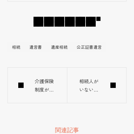
フ」を設立し、そ
の後相続に関する
ことで悩み苦しむ
人を救うべく2015
年から相続コンサ
相続
遺言書
遺産相続
公正証書遺言
ルタント事業開
始。 ●活動実績
年間約500件の相
続相談に対応し、
介護保険
相続人が
制度が変
いない場
遺言・信託などの
わる。利
合、遺産
法律文書の組成、
用者負
はどうな
税申告・登記など
担”2割時
る？
の相続手続きをは
代”の到
じめ、保険・不動
関連記事
来と、そ