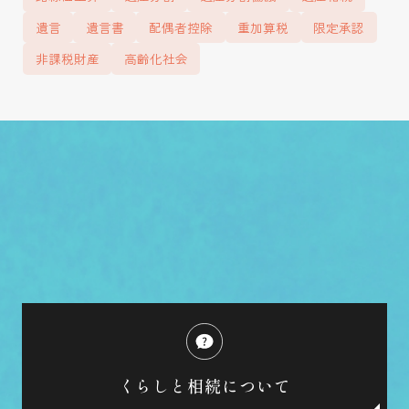
遺言
遺言書
配偶者控除
重加算税
限定承認
非課税財産
高齢化社会
くらしと相続について