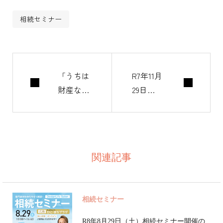
年から相続コンサ
相続セミナー
ルタント事業開
始。 ●活動実績
年間約500件の相
続相談に対応し、
「うちは
R7年11月
財産ない
29日
遺言・信託などの
から関係
（土）相
法律文書の組成、
ない」は
続セミナ
税申告・登記など
本当か？
ー開催の
の相続手続きをは
ご案内
じめ、保険・不動
関連記事
産・建築など、資
産に関わる問題の
解決、見直し、活
相続セミナー
用、運用など、幅
R8年8月29日（土）相続セミナー開催の