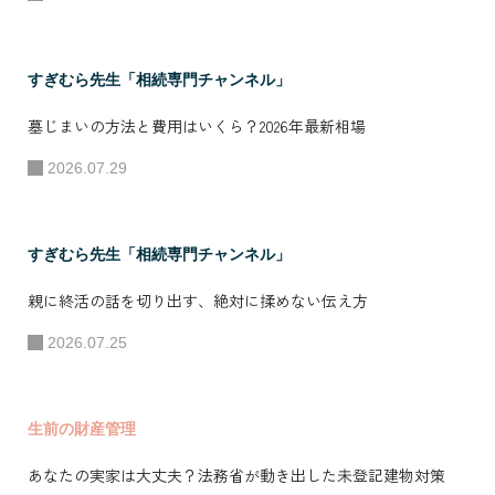
並走して実務支援
することで全国の
相続相談に対応し
すぎむら先生「相続専門チャンネル」
ている。 ●プライ
墓じまいの方法と費用はいくら？2026年最新相場
ベート・その他の
2026.07.29
活動 趣味は、家族
旅行とフットサ
ル。2007年に自身
すぎむら先生「相続専門チャンネル」
が発足した岡山県
親に終活の話を切り出す、絶対に揉めない伝え方
リーグ所属フット
サルチームのスポ
2026.07.25
ンサーとして支援
している。（成
生前の財産管理
績：県リーグ優勝
数回、岡山県選手
あなたの実家は大丈夫？法務省が動き出した未登記建物対策