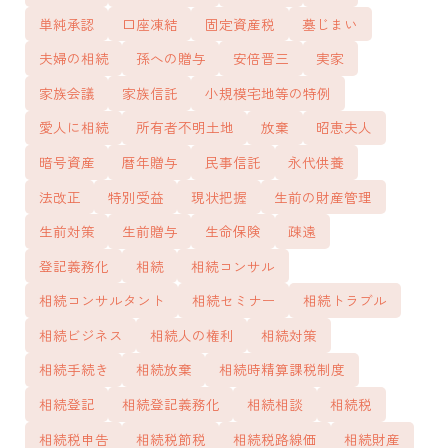
単純承認
口座凍結
固定資産税
墓じまい
夫婦の相続
孫への贈与
安倍晋三
実家
家族会議
家族信託
小規模宅地等の特例
愛人に相続
所有者不明土地
放棄
昭恵夫人
暗号資産
暦年贈与
民事信託
永代供養
法改正
特別受益
現状把握
生前の財産管理
生前対策
生前贈与
生命保険
疎遠
登記義務化
相続
相続コンサル
相続コンサルタント
相続セミナー
相続トラブル
相続ビジネス
相続人の権利
相続対策
相続手続き
相続放棄
相続時精算課税制度
相続登記
相続登記義務化
相続相談
相続税
相続税申告
相続税節税
相続税路線価
相続財産