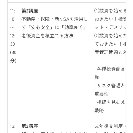
11:
第2講座
⑴投資を始める前
10
不動産・保険・新NISAを活用し
おきたい！投資種
〜
て「安心安全」に「効率良く」
ット・デメリット
12:
老後資金を積立てる方法
⑵投資を始めた後
30
ておきたい！相続
(80
産管理問題と対策
分)
• 各種投資商品の
較
• リスク管理と資
重要性
• 相続を見据えた
戦略
13:
第3講座
成年後見制度・民