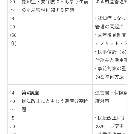
30
認知症・要介護にともなう生前
よる財産管理対策
〜
の財産管理に関する問題
14:
• 認知症になった
20
管理の問題点
(50
• 成年後見制度の
分)
とメリット・デメ
• 民事信託（家族
仕組みと活用事例
• 事前対策の重要
的な準備方法
14:
第4講座
遺言書・保険契約
40
民法改正にともなう遺産分割問
継対策
〜
題
15:
• 民法改正による
30
のルール変更