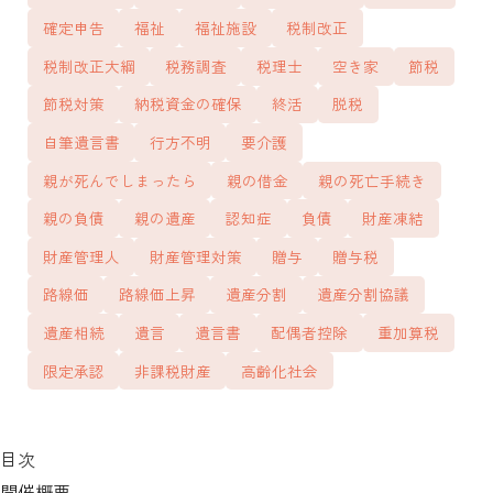
確定申告
福祉
福祉施設
税制改正
税制改正大綱
税務調査
税理士
空き家
節税
節税対策
納税資金の確保
終活
脱税
自筆遺言書
行方不明
要介護
親が死んでしまったら
親の借金
親の死亡手続き
親の負債
親の遺産
認知症
負債
財産凍結
財産管理人
財産管理対策
贈与
贈与税
路線価
路線価上昇
遺産分割
遺産分割協議
遺産相続
遺言
遺言書
配偶者控除
重加算税
限定承認
非課税財産
高齢化社会
目次
開催概要