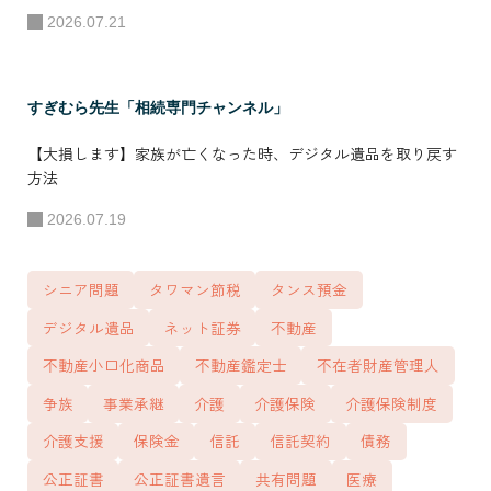
権予選優勝1回）
2026.07.21
●所属 株式会社デ
ザインライフ 代表
すぎむら先生「相続専門チャンネル」
取締役 株式会社C-
NECT 代表取締役
【大損します】家族が亡くなった時、デジタル遺品を取り戻す
FC本部運営 - 相続
方法
コンサルタントFC
2026.07.19
「DL-CONSULTAN
T」 - 不動産コン
シニア問題
タワマン節税
タンス預金
サルタントFC「資
デジタル遺品
ネット証券
不動産
産運用ミライ相談
不動産小口化商品
不動産鑑定士
不在者財産管理人
所」
争族
事業承継
介護
介護保険
介護保険制度
介護支援
保険金
信託
信託契約
債務
公正証書
公正証書遺言
共有問題
医療