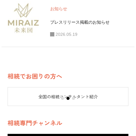
り、一般向け相続
お知らせ
セミナーのほか、
相続コンサルタン
プレスリリース掲載のお知らせ
ト養成講座を開
2026.05.19
講。全国の相続に
関わる専門家の教
育に携わってい
る。この他、日本
赤十字社、大和リ
相続でお困りの方へ
ビング、メットラ
イフ生命、オリッ
全国の相続コンサルタント紹介
クス生命、損保ジ
ャパンひまわり生
命等、講演実績多
相続専門チャンネル
数。 ●事業展開・