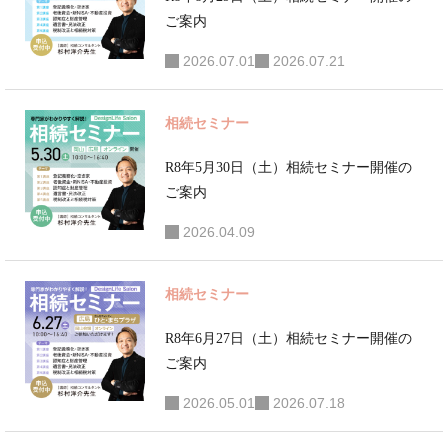
広くアドバイスと
ご案内
対策支援を行い、
部分的解決ではな
2026.07.01
2026.07.21
く総合的解決へと
導く、相続・事業
相続セミナー
承継に特化したコ
R8年5月30日（土）相続セミナー開催の
ンサルタントとし
ご案内
て活動。年間10億
2026.04.09
円以上の資産を動
かす相続・事業承
相続セミナー
継対策に携わる。
●セミナー・講演
R8年6月27日（土）相続セミナー開催の
活動 年間100回を
ご案内
超えるセミナー講
2026.05.01
2026.07.18
演等を行ってお