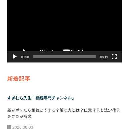
動
将来計画 2024年
画
実績が評価され20
プ
24年には新築戸建
レ
賃貸投資に関する
ー
全国フランチャイ
ヤ
ー
ズの研修講師とし
て事業参画。 2025
00:00
08:19
年 自身が行う相
続コンサル事業を
新着記事
フランチャイズ
化。FC本部として
自社だけでなく全
すぎむら先生「相続専門チャンネル」
国の加盟店に所属
親がボケたら相続どうする？解決方法は？任意後見と法定後見
する相続コンサル
をプロが解説
タントを育成し、
2026.08.03