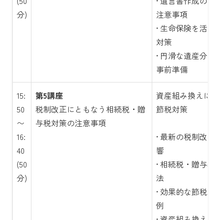
(50
• 遺言書作成のポ
分)
注意事項
• 生命保険を活用
対策
• 円滑な遺産分割
事前準備
15:
第5講座
資産組み換えによ
50
税制改正にともなう相続税・贈
節税対策
〜
与税対策の注意事項
16:
• 最新の税制改正
40
響
(50
• 相続税・贈与税
分)
法
• 効果的な節税対
例
• 資産組み換えに