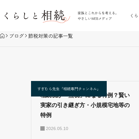
くら
ブログ
節税対策の記事一覧
すぎむら先生「相続専門チャンネル」
相続税が「無税」になる特例？賢い
実家の引き継ぎ方・小規模宅地等の
特例
2026.05.10