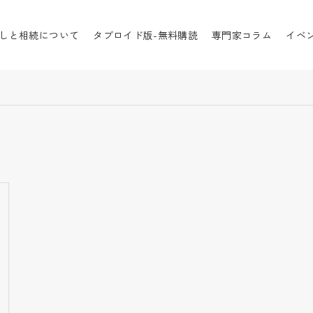
節税対策
しと相続について
タブロイド版-無料購読
専門家コラム
イベ