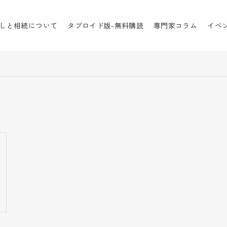
特別受益
しと相続について
タブロイド版-無料購読
専門家コラム
イベ